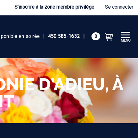
S'inscrire à la zone membre privilège
Se connecter
sponible en soirée
|
450 585-1632
|
0
MENU
IE D’ADIEU, À
NT