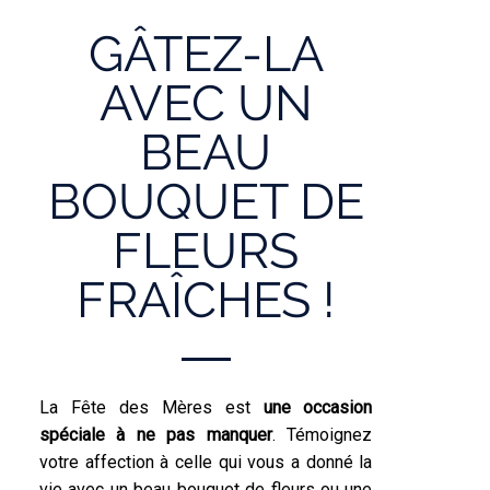
GÂTEZ-LA
AVEC UN
BEAU
BOUQUET DE
FLEURS
FRAÎCHES !
La Fête des Mères est
une occasion
spéciale à ne pas manquer
. Témoignez
votre affection à celle qui vous a donné la
vie avec un beau bouquet de fleurs ou une