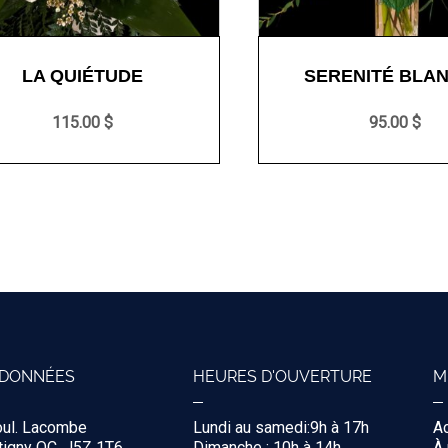
LA QUIÉTUDE
SERENITÉ BLA
115.00 $
95.00 $
DONNÉES
HEURES D'OUVERTURE
M
oul. Lacombe
Lundi au samedi:9h à 17h
Ac
igny QC, J5Z 1T6
Dimanche : 10h à 14h
À