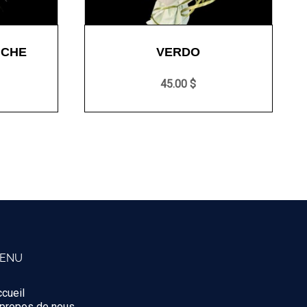
NCHE
VERDO
45.00 $
ENU
cueil
 propos de nous