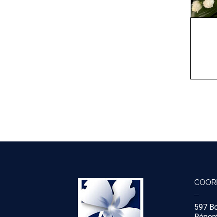
COOR
597 B
Répent