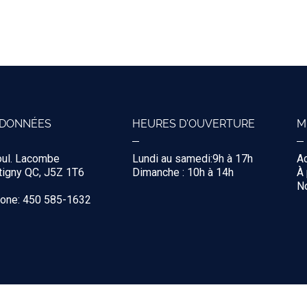
DONNÉES
HEURES D'OUVERTURE
M
oul. Lacombe
Lundi au samedi:9h à 17h
Ac
igny QC, J5Z 1T6
Dimanche : 10h à 14h
À
No
hone: 450 585-1632