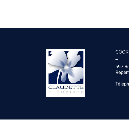
COOR
597 B
Répent
Télép