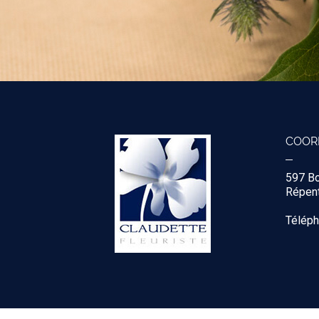
COOR
597 B
Répent
Télép