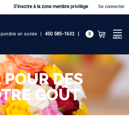
S'inscrire à la zone membre privilège
Se connecter
sponible en soirée
|
450 585-1632
|
0
MENU
E POUR DES
OTRE GOÛT