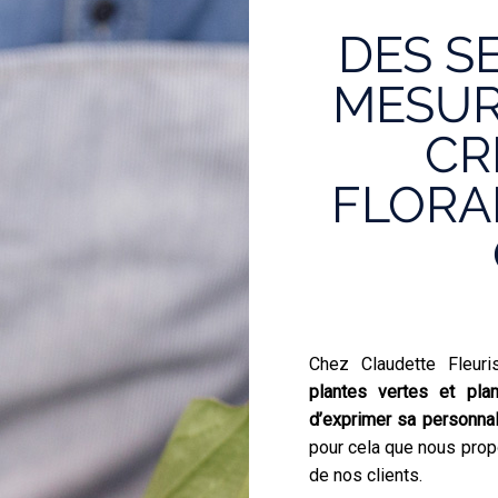
DES S
MESUR
CR
FLORA
Chez Claudette Fleur
plantes vertes et pla
d’exprimer sa personnal
pour cela que nous pro
de nos clients.