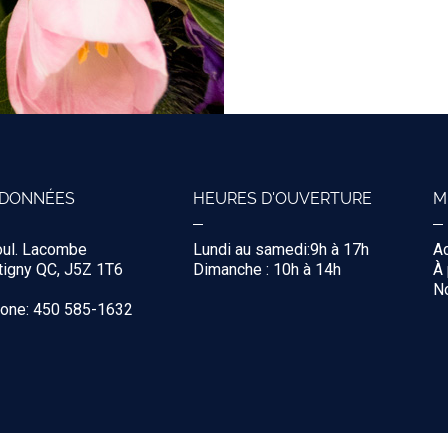
DONNÉES
HEURES D'OUVERTURE
M
oul. Lacombe
Lundi au samedi:9h à 17h
Ac
igny QC, J5Z 1T6
Dimanche : 10h à 14h
À
No
hone: 450 585-1632