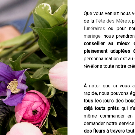
Que vous veniez nous vo
de la
Fête des Mères
, 
funéraires
ou pour nous
mariage
, nous prendro
conseiller au mieux e
pleinement adaptées 
personnalisation est au 
révélons toute notre créa
À noter que si vous a
rapide, nous pouvons éga
tous les jours des bouq
déjà touts prêts
, qui n
même commander en l
demander notre service 
des fleurs à travers tou