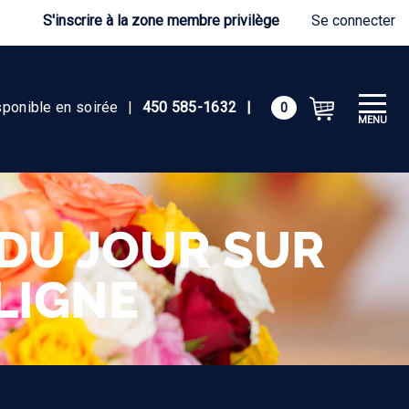
S'inscrire à la zone membre privilège
Se connecter
sponible en soirée
|
450 585-1632
|
0
MENU
DU JOUR SUR
LIGNE