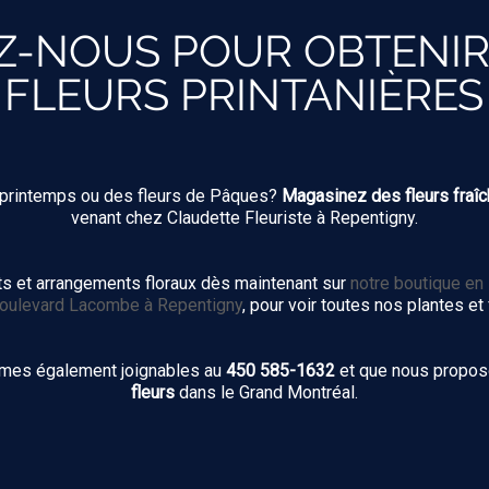
-NOUS POUR OBTENIR
FLEURS PRINTANIÈRES
e printemps ou des fleurs de Pâques?
Magasinez des fleurs fraîc
venant chez Claudette Fleuriste à Repentigny.
 et arrangements floraux dès maintenant sur
notre boutique en 
oulevard Lacombe à Repentigny
, pour voir toutes nos plantes et 
mmes également joignables au
450 585-1632
et que nous propo
fleurs
dans le Grand Montréal.