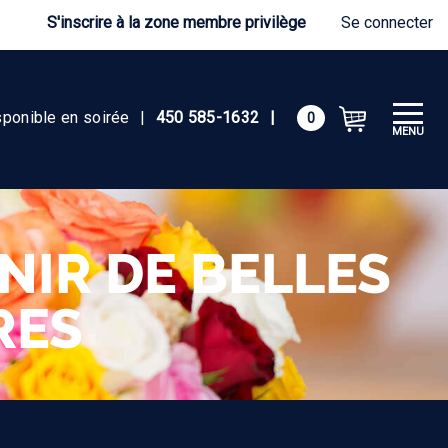
S'inscrire à la zone membre privilège
Se connecter
sponible en soirée
|
450 585-1632
|
0
MENU
IR DE BELLES
RES