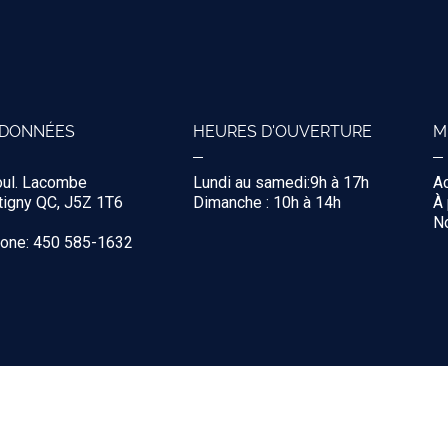
DONNÉES
HEURES D'OUVERTURE
M
oul. Lacombe
Lundi au samedi:9h à 17h
Ac
igny QC, J5Z 1T6
Dimanche : 10h à 14h
À
No
hone: 450 585-1632