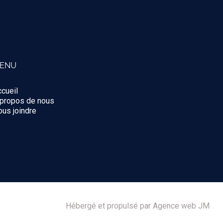
ENU
cueil
 propos de nous
us joindre
Hébergé et propulsé par Agence web JM