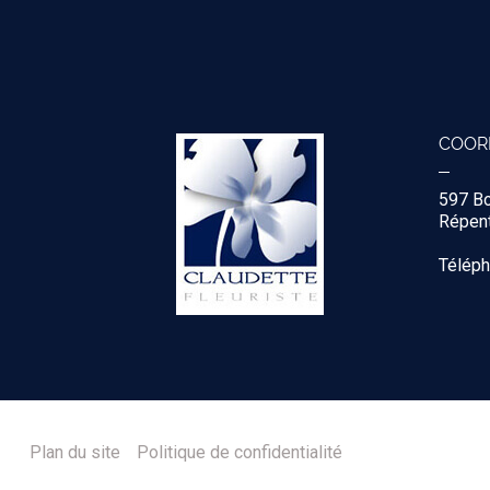
COOR
597 B
Répent
Télép
Plan du site
Politique de confidentialité