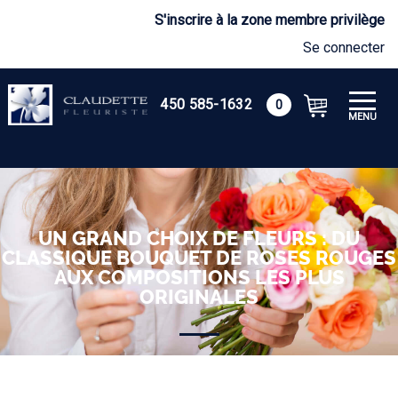
S'inscrire à la zone membre privilège
Se connecter
450 585-1632
0
MENU
UN GRAND CHOIX DE FLEURS : DU
CLASSIQUE BOUQUET DE ROSES ROUGES
AUX COMPOSITIONS LES PLUS
ORIGINALES