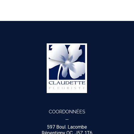
COORDONNÉES
597 Boul. Lacombe
Répentigny QC, J5Z 1T6