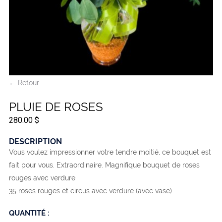
← Retour
PLUIE DE ROSES
280.00 $
DESCRIPTION
Vous voulez impressionner votre tendre moitié, ce bouquet est
fait pour vous. Extraordinaire. Magnifique bouquet de roses
rouges avec verdure
35 roses rouges et circus avec verdure (avec vase)
QUANTITÉ :