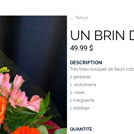
← Retour
UN BRIN
49.99 $
DESCRIPTION
Très beau bouquet de fleurs col
2 gerberas
1 alstromeria
2 roses
1 marguerite
1 solidago
QUANTITÉ :